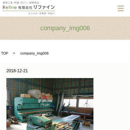
メ
company_img006
TOP
company_img006
2018-12-21