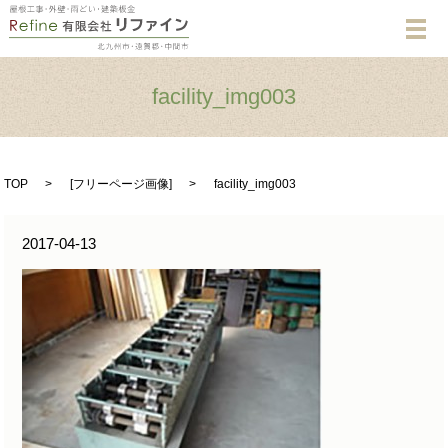
メ
facility_img003
TOP
[
フリーページ画像
]
facility_img003
2017-04-13