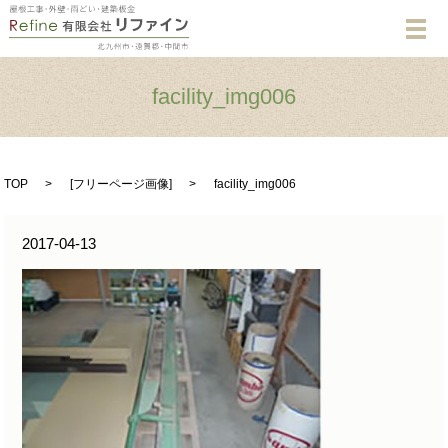
メ
facility_img006
TOP
[
フリーページ画像
]
facility_img006
2017-04-13