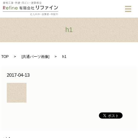
メ
h1
TOP
[
共通パーツ画像
]
h1
2017-04-13